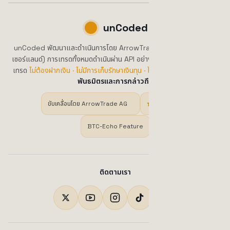
unCoded
unCoded พัฒนาและดำเนินการโดย ArrowTrade AG เมืองบริก (สวิต
เซอร์แลนด์) การเทรดทั้งหมดดำเนินผ่าน API อย่างเป็นทางการของกระดาน
เทรด
ไม่ต้องฝากเงิน · ไม่มีการเก็บรักษาเงินทุน · ไม่ใช่คำแนะนำทางการเงิน
พันธมิตรและการกล่าวถึง
ขับเคลื่อนโดย ArrowTrade AG
Trustpilot
BTC-Echo Feature
ติดตามเรา