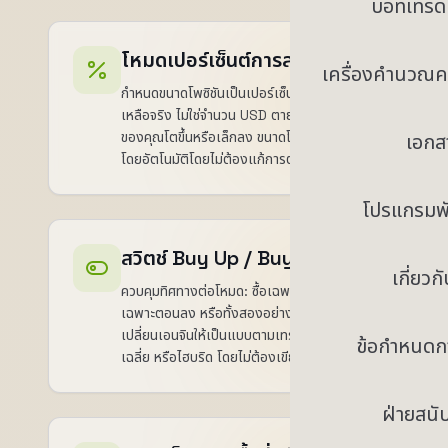
บอทเทรด
โหมดเปอร์เซ็นต์การลงทุน
เครื่องคำนวณค
กำหนดขนาดโพซิชันเป็นเปอร์เซ็นต์ของยอดคง
เหลือจริง ไม่ใช่จำนวน USD ตายตัว เมื่อบัญชี
ของคุณโตขึ้นหรือเล็กลง ขนาดโพซิชันจะปรับ
เอกส
โดยอัตโนมัติโดยไม่ต้องแก้การตั้งค่า
โปรแกรมพ
สวิตช์ Buy Up / Buy Down
เกี่ยวก
ควบคุมทิศทางต่อโหมด: ซื้อเฉพาะตอนราคาขึ้น
เฉพาะตอนลง หรือทั้งสองอย่าง สวิตช์ง่ายๆ ที่
เปลี่ยนเอนจินให้เป็นแบบตามเทรนด์ คืนสู่ค่า
ข้อกำหนดก
เฉลี่ย หรือไฮบริด โดยไม่ต้องเขียนโค้ด
ฝ่ายสนั