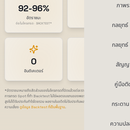
ภาพร
92-96%
0ms
อัตราชนะ
ความหน่วง
กลยุทธ
ต่อไมโครเทรด · BACKTEST*
กลยุทธ
0
0%
สัญญ
อินดิเคเตอร์
ความเสถียร
คู่มือติ
*อัตราชนะหมายถึงสัดส่วนของไมโครเทรดที่ปิดแล้วแต่ละรายการซึ่งทำกำไรได้ อ้างอิงจาก
การเทรด Spot ที่ทำ Backtest ไม่ใช่ผลตอบแทนของพอร์ต อัตราชนะต่อไมโครเทรดที่
สูงไม่ได้รับประกันกำไรโดยรวม ผลงานในอดีตไม่รับประกันผลในอนาคต การเทรดคริปโตมี
กระดาน
ความเสี่ยง
ดูข้อมูล Backtest ที่เป็นพื้นฐาน
.
ความปล