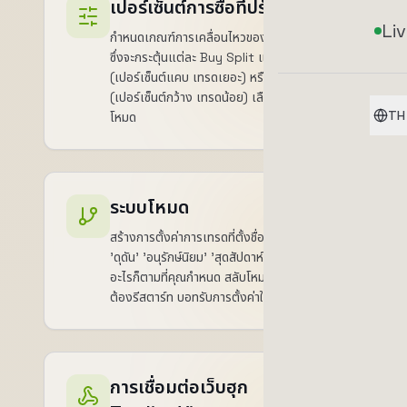
เปอร์เซ็นต์การซื้อที่ปรับตั้งได้
Li
กำหนดเกณฑ์การเคลื่อนไหวของราคาที่แม่นยำ
ซึ่งจะกระตุ้นแต่ละ Buy Split แบบดุดัน
(เปอร์เซ็นต์แคบ เทรดเยอะ) หรือใจเย็น
(เปอร์เซ็นต์กว้าง เทรดน้อย) เลือกได้เองต่อ
TH
โหมด
ระบบโหมด
สร้างการตั้งค่าการเทรดที่ตั้งชื่อได้ไม่จำกัด
'ดุดัน' 'อนุรักษ์นิยม' 'สุดสัปดาห์' 'ผันผวน' หรือ
อะไรก็ตามที่คุณกำหนด สลับโหมดขณะรันโดยไม่
ต้องรีสตาร์ท บอทรับการตั้งค่าใหม่แบบสดทันที
การเชื่อมต่อเว็บฮุก