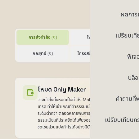
ผลการ
เปรียบเท
การส่งคำสั่ง
โพซิชัน
(6)
(6)
กลยุทธ์
โครงสร้างพื้นฐาน
(6)
(9)
ฟีเจอ
บล็
การส่งคำสั่งและโหมด
โหมด Only Maker
คำถามที่
วางคำสั่งทั้งหมดเป็นคำสั่ง Maker บนกระดาน
เทรด ทำให้เข้าเกณฑ์ค่าธรรมเนียม Maker
ระดับต่ำกว่า ตลอดหลายพันการเทรดต่อวัน ค่า
เปรียบเทียบ
ธรรมเนียมที่ประหยัดได้เพียงอย่างเดียวก็
ชดเชยส่วนแบ่งกำไรได้อย่างมีนัยสำคัญ