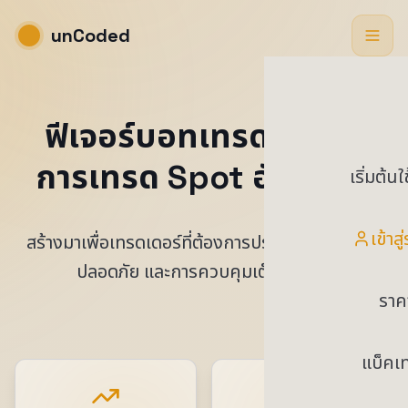
unCoded
ฟีเจอร์บอทเทรดคริปโต
การเทรด Spot อัตโนมัติ
เริ่มต้น
เข้าส
สร้างมาเพื่อเทรดเดอร์ที่ต้องการประสิทธิภาพ ความ
ปลอดภัย และการควบคุมเต็มรูปแบบ
ราค
แบ็คเท