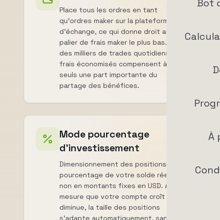
Bot 
Place tous les ordres en tant
qu'ordres maker sur la plateforme
d'échange, ce qui donne droit au
Calcula
palier de frais maker le plus bas. Sur
des milliers de trades quotidiens, les
frais économisés compensent à eux
D
seuls une part importante du
partage des bénéfices.
Progr
Mode pourcentage
À 
d'investissement
Dimensionnement des positions en
Condi
pourcentage de votre solde réel, et
non en montants fixes en USD. À
mesure que votre compte croît ou
diminue, la taille des positions
s'adapte automatiquement, sans