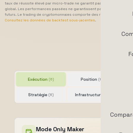
taux de réussite élevé par micro-trade ne garantit pas un bénéfice
global. Les performances passées ne garantissent pas les résultats
futurs. Le trading de cryptomonnaies comporte des risques.
Consultez les données de backtest sous-jacentes
.
Com
F
Exécution
Position
(6)
(6)
Stratégie
Infrastructure
(6)
(9)
Compara
Exécution et modes
Mode Only Maker