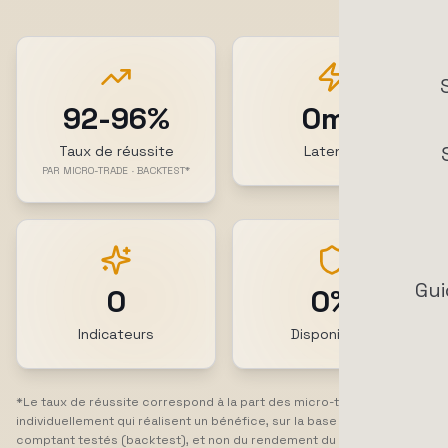
92-96%
0ms
Taux de réussite
Latence
PAR MICRO-TRADE · BACKTEST*
Gui
0
0%
Indicateurs
Disponibilité
*Le taux de réussite correspond à la part des micro-trades clôturés
individuellement qui réalisent un bénéfice, sur la base de trades au
comptant testés (backtest), et non du rendement du portefeuille. Un