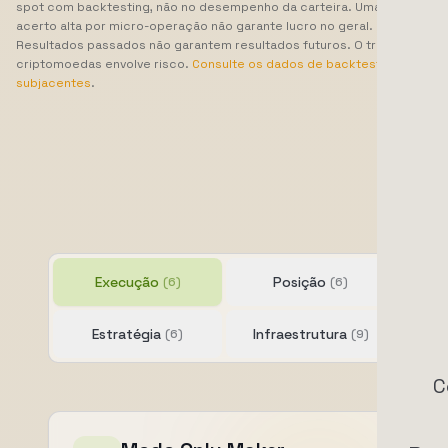
spot com backtesting, não no desempenho da carteira. Uma taxa de
acerto alta por micro-operação não garante lucro no geral.
Resultados passados não garantem resultados futuros. O trading de
criptomoedas envolve risco.
Consulte os dados de backtest
subjacentes
.
Execução
Posição
(6)
(6)
Estratégia
Infraestrutura
(6)
(9)
C
Execução e modos