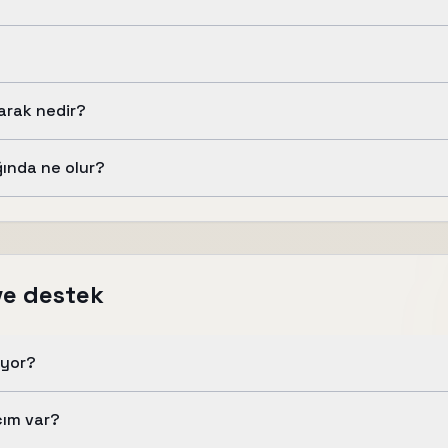
larak nedir?
ğında ne olur?
ve destek
iyor?
cım var?