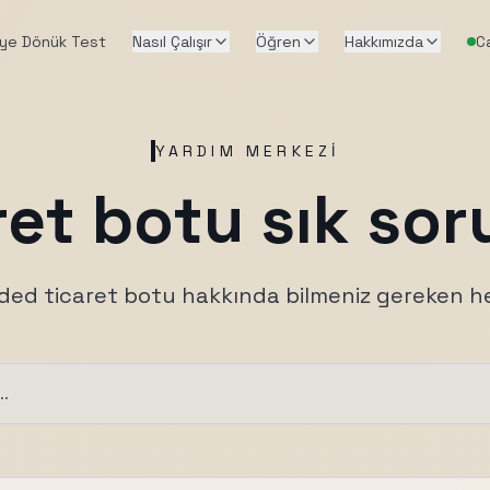
iye Dönük Test
Nasıl Çalışır
Öğren
Hakkımızda
Ca
YARDIM MERKEZI
ret botu sık sor
ed ticaret botu hakkında bilmeniz gereken h