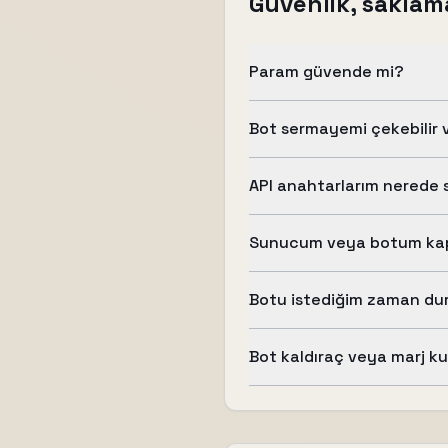
Güvenlik, saklam
Param güvende mi?
Bot sermayemi çekebilir v
API anahtarlarım nerede 
Sunucum veya botum kap
Botu istediğim zaman durd
Bot kaldıraç veya marj k