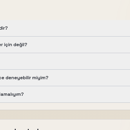
dir?
r için değil?
e deneyebilir miyim?
lamalıyım?