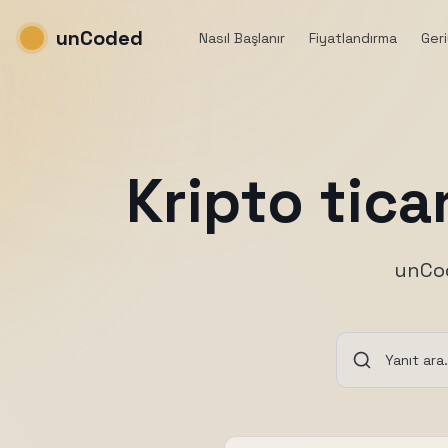
unCoded
Nasıl Başlanır
Fiyatlandırma
Ger
Kripto tica
unCod