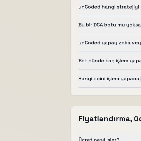
unCoded hangi stratejiyi 
Bu bir DCA botu mu yoksa
unCoded yapay zeka veya
Bot günde kaç işlem yap
Hangi coini işlem yapacağ
Fiyatlandırma, üc
Ücret nasıl işler?