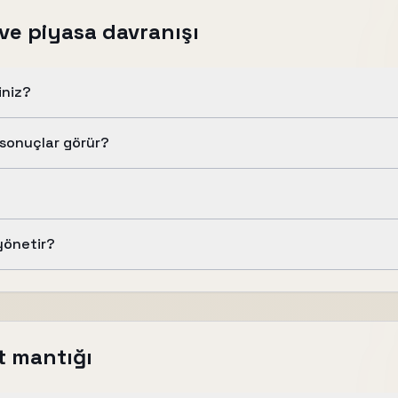
 ve piyasa davranışı
iniz?
l sonuçlar görür?
 yönetir?
et mantığı