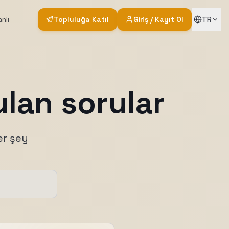
nlı
Topluluğa Katıl
Giriş / Kayıt Ol
TR
ulan sorular
er şey