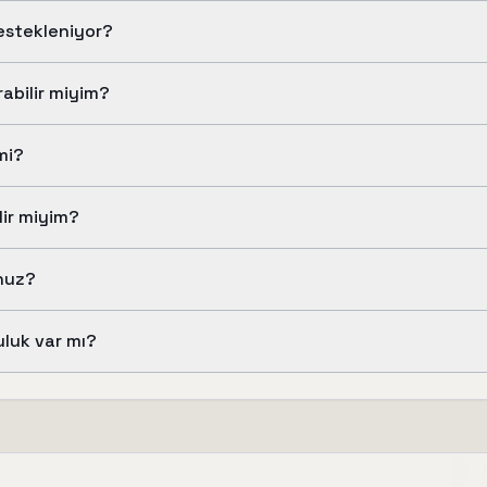
destekleniyor?
rabilir miyim?
mi?
lir miyim?
nuz?
uluk var mı?